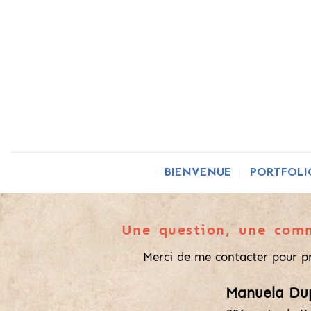
Skip
to
content
BIENVENUE
PORTFOLI
Une question, une com
Merci de me contacter pour p
Manuela Du