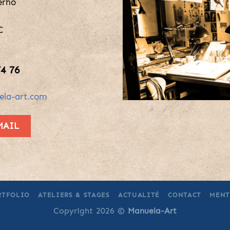
erho
n
C
74 76
la-art.com
MAIL
RTFOLIO
ATELIERS & STAGES
ACTUALITÉ
CONTACT
MENT
Copyright 2026 ©
Manuela-Art