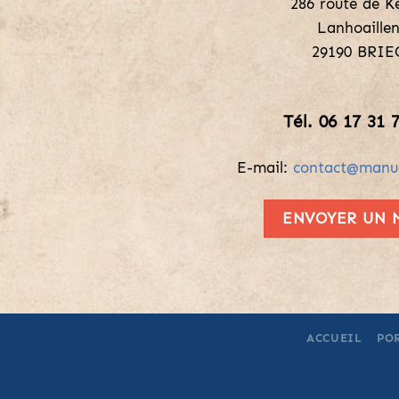
286 route de K
Lanhoaille
29190 BRIE
Tél. 06 17 31 
E-mail:
contact@manue
ENVOYER UN 
ACCUEIL
PO